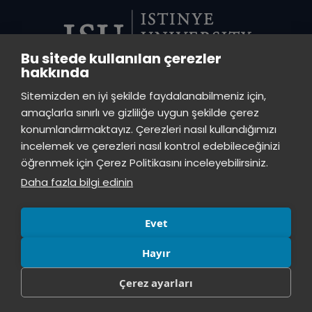
Bu sitede kullanılan çerezler
hakkında
VADI CENTRAL LIBRARY
Sitemizden en iyi şekilde faydalanabilmeniz için,
Istinye University Vadi Campus - Ayazağa Neighborhood, Azerbaijan
amaçlarla sınırlı ve gizliliğe uygun şekilde çerez
Street (Vadistanbul Block 4A), 34396 Sarıyer / Istanbul
konumlandırmaktayız. Çerezleri nasıl kullandığımızı
incelemek ve çerezleri nasıl kontrol edebileceğinizi
TOPKAPI LIBRARY
öğrenmek için Çerez Politikasını inceleyebilirsiniz.
Istinye University Topkapı Campus, Maltepe Neighborhood, Teyyareci
Daha fazla bilgi edinin
Sami Street, No:3, Zeytinburnu, Istanbul, 34010
Evet
Hayır
Çerez ayarları
© All rights reserved, İstinye University.