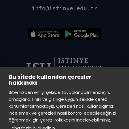
info@istinye.edu.tr
Bu sitede kullanılan çerezler
hakkında
VADI CENTRAL LIBRARY
Sitemizden en iyi şekilde faydalanabilmeniz için,
Istinye University Vadi Campus - Ayazağa Neighborhood, Azerbaijan
amaçlarla sınırlı ve gizliliğe uygun şekilde çerez
Street (Vadistanbul Block 4A), 34396 Sarıyer / Istanbul
konumlandırmaktayız. Çerezleri nasıl kullandığımızı
incelemek ve çerezleri nasıl kontrol edebileceğinizi
TOPKAPI LIBRARY
öğrenmek için Çerez Politikasını inceleyebilirsiniz.
Istinye University Topkapı Campus, Maltepe Neighborhood, Teyyareci
Daha fazla bilgi edinin