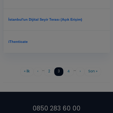
İstanbul'un Dijital Seyir Terası (Açık Erişim)
iThenticate
…
…
First
« İlk
Previous
‹
Sayfa
2
Sayfa
3
Sayfa
4
Next
›
Last
Son »
Pagination
page
page
page
page
0850 283 60 00