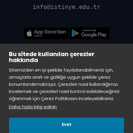
info@istinye.edu.tr
Bu sitede kullanılan çerezler
hakkında
Sitemizden en iyi şekilde faydalanabilmeniz için,
amaçlarla sınırlı ve gizliliğe uygun şekilde çerez
konumlandırmaktayız. Çerezleri nasıl kullandığımızı
VADİ MERKEZ KÜTÜPHANE
incelemek ve çerezleri nasıl kontrol edebileceğinizi
öğrenmek için Çerez Politikasını inceleyebilirsiniz.
İstinye Üniversitesi Vadi Kampüs - Ayazağa Mah. Azerbaycan Cad.
(Vadistanbul 4A Blok) 34396 Sarıyer/İstanbul
Daha fazla bilgi edinin
TOPKAPI KÜTÜPHANE
Evet
İstinye Üniversitesi Topkapı Kampüsü, Maltepe Mah., Teyyareci Sami
Sk., No.3 Zeytinburnu, İstanbul, 34010