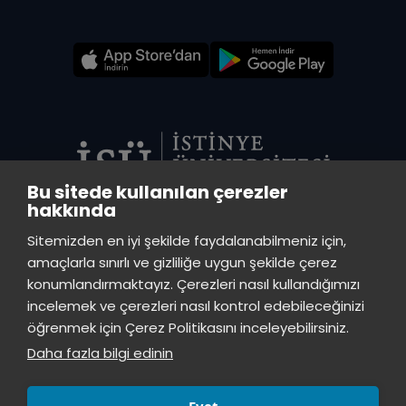
Bu sitede kullanılan çerezler
hakkında
VADİ MERKEZ KÜTÜPHANE
Sitemizden en iyi şekilde faydalanabilmeniz için,
İstinye Üniversitesi Vadi Kampüs - Ayazağa Mah. Azerbaycan Cad.
amaçlarla sınırlı ve gizliliğe uygun şekilde çerez
(Vadistanbul 4A Blok) 34396 Sarıyer/İstanbul
konumlandırmaktayız. Çerezleri nasıl kullandığımızı
incelemek ve çerezleri nasıl kontrol edebileceğinizi
TOPKAPI KÜTÜPHANE
öğrenmek için Çerez Politikasını inceleyebilirsiniz.
İstinye Üniversitesi Topkapı Kampüsü, Maltepe Mah., Teyyareci Sami
Daha fazla bilgi edinin
Sk., No.3 Zeytinburnu, İstanbul, 34010
Evet