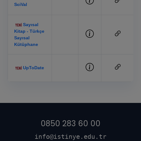
SciVal
Sayısal
Kitap - Türkçe
Sayısal
Kütüphane
UpToDate
0850 283 60 00
info@istinye.edu.tr