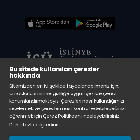
Bu sitede kullanılan çerezler
hakkında
VADİ MERKEZ KÜTÜPHANE
Sitemizden en iyi şekilde faydalanabilmeniz için,
İstinye Üniversitesi Vadi Kampüs - Ayazağa Mah. Azerbaycan Cad.
amaçlarla sınırlı ve gizliliğe uygun şekilde çerez
(Vadistanbul 4A Blok) 34396 Sarıyer/İstanbul
konumlandırmaktayız. Çerezleri nasıl kullandığımızı
incelemek ve çerezleri nasıl kontrol edebileceğinizi
TOPKAPI KÜTÜPHANE
öğrenmek için Çerez Politikasını inceleyebilirsiniz.
İstinye Üniversitesi Topkapı Kampüsü, Maltepe Mah., Teyyareci Sami
Daha fazla bilgi edinin
Sk., No.3 Zeytinburnu, İstanbul, 34010