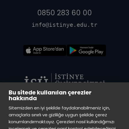
0850 283 60 00
info@istinye.edu.tr
Bu sitede kullanılan çerezler
hakkında
VADİ MERKEZ KÜTÜPHANE
Sitemizden en iyi şekilde faydalanabilmeniz için,
İstinye Üniversitesi Vadi Kampüs - Ayazağa Mah. Azerbaycan Cad.
amaçlarla sınırlı ve gizliliğe uygun şekilde çerez
(Vadistanbul 4A Blok) 34396 Sarıyer/İstanbul
konumlandırmaktayız. Çerezleri nasıl kullandığımızı
incelemek ve çerezleri nasıl kontrol edebileceğinizi