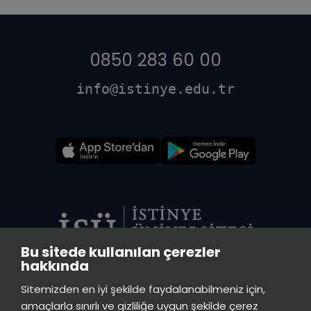
0850 283 60 00
info@istinye.edu.tr
Bu sitede kullanılan çerezler
hakkında
VADİ MERKEZ KÜTÜPHANE
Sitemizden en iyi şekilde faydalanabilmeniz için,
İstinye Üniversitesi Vadi Kampüs - Ayazağa Mah. Azerbaycan Cad.
amaçlarla sınırlı ve gizliliğe uygun şekilde çerez