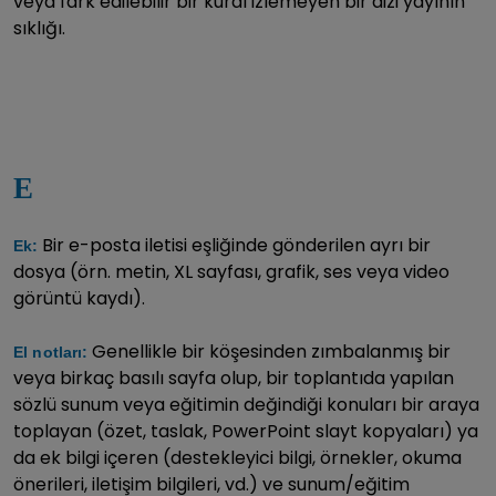
veya fark edilebilir bir kural izlemeyen bir dizi yayının
sıklığı.
E
Bir e-posta iletisi eşliğinde gönderilen ayrı bir
Ek:
dosya (örn. metin, XL sayfası, grafik, ses veya video
görüntü kaydı).
Genellikle bir köşesinden zımbalanmış bir
El notları:
veya birkaç basılı sayfa olup, bir toplantıda yapılan
sözlü sunum veya eğitimin değindiği konuları bir araya
toplayan (özet, taslak, PowerPoint slayt kopyaları) ya
da ek bilgi içeren (destekleyici bilgi, örnekler, okuma
önerileri, iletişim bilgileri, vd.) ve sunum/eğitim