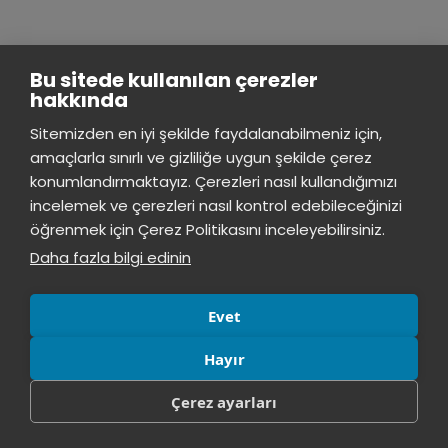
Bu sitede kullanılan çerezler
V
hakkında
Sitemizden en iyi şekilde faydalanabilmeniz için,
Çeşitli amaçlar için düzenlemeler yaparak
Veritabanı:
amaçlarla sınırlı ve gizliliğe uygun şekilde çerez
farklı yollarla erişilebilen bilgisayar sisteminde
konumlandırmaktayız. Çerezleri nasıl kullandığımızı
kaydolmuş bilgi birikimi.
incelemek ve çerezleri nasıl kontrol edebileceğinizi
öğrenmek için Çerez Politikasını inceleyebilirsiniz.
Daha fazla bilgi edinin
Evet
W
Hayır
Bir web sunucusuna yüklenmiş bir grup
Web sitesi:
Çerez ayarları
birbirine bağlı web sayfasıdır ve tarama yazılımı olan
internet kullanıcıları tarafından günün 24 saati