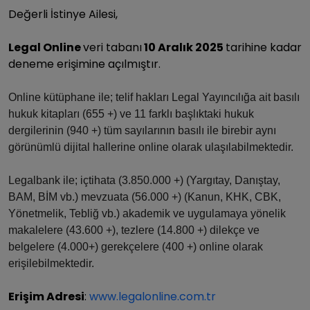
Değerli İstinye Ailesi,
Legal Online
veri tabanı
10 Aralık 2025
tarihine kadar
deneme erişimine açılmıştır.
Online kütüphane ile; telif hakları Legal Yayıncılığa ait basılı
hukuk kitapları (655 +) ve 11 farklı başlıktaki hukuk
dergilerinin (940 +) tüm sayılarının basılı ile birebir aynı
görünümlü dijital hallerine online olarak ulaşılabilmektedir.
Legalbank ile; içtihata (3.850.000 +) (Yargıtay, Danıştay,
BAM, BİM vb.) mevzuata (56.000 +) (Kanun, KHK, CBK,
Yönetmelik, Tebliğ vb.) akademik ve uygulamaya yönelik
makalelere (43.600 +), tezlere (14.800 +) dilekçe ve
belgelere (4.000+) gerekçelere (400 +) online olarak
erişilebilmektedir.
Erişim Adresi
:
www.legalonline.com.tr