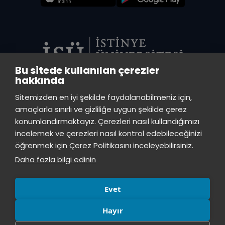
Bu sitede kullanılan çerezler
hakkında
VADİ MERKEZ KÜTÜPHANE
Sitemizden en iyi şekilde faydalanabilmeniz için,
İstinye Üniversitesi Vadi Kampüs - Ayazağa Mah. Azerbaycan Cad.
amaçlarla sınırlı ve gizliliğe uygun şekilde çerez
(Vadistanbul 4A Blok) 34396 Sarıyer/İstanbul
konumlandırmaktayız. Çerezleri nasıl kullandığımızı
incelemek ve çerezleri nasıl kontrol edebileceğinizi
TOPKAPI KÜTÜPHANE
öğrenmek için Çerez Politikasını inceleyebilirsiniz.
İstinye Üniversitesi Topkapı Kampüsü, Maltepe Mah., Teyyareci Sami
Daha fazla bilgi edinin
Sk., No.3 Zeytinburnu, İstanbul, 34010
Evet
Hayır