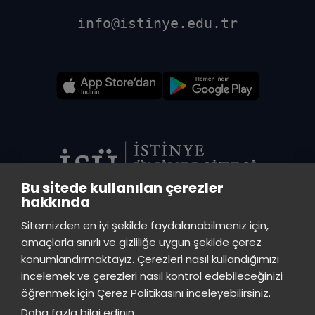
info@istinye.edu.tr
Bu sitede kullanılan çerezler
hakkında
VADİ MERKEZ KÜTÜPHANE
Sitemizden en iyi şekilde faydalanabilmeniz için,
İstinye Üniversitesi Vadi Kampüs - Ayazağa Mah. Azerbaycan Cad.
amaçlarla sınırlı ve gizliliğe uygun şekilde çerez
(Vadistanbul 4A Blok) 34396 Sarıyer/İstanbul
konumlandırmaktayız. Çerezleri nasıl kullandığımızı
incelemek ve çerezleri nasıl kontrol edebileceğinizi
TOPKAPI KÜTÜPHANE
öğrenmek için Çerez Politikasını inceleyebilirsiniz.
İstinye Üniversitesi Topkapı Kampüsü, Maltepe Mah., Teyyareci Sami
Daha fazla bilgi edinin