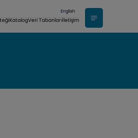
English
teği
Katalog
Veri Tabanları
İletişim