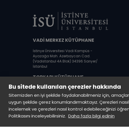
VADİ MERKEZ KÜTÜPHANE
İstinye Üniversitesi Vadi Kampüs -
Ayazağa Mah. Azerbaycan Cad.
(Vadistanbul 4A Blok) 34396 Sarıyer/
İstanbul
TOPKAPI KÜTÜPHANE
Bu sitede kullanılan çerezler hakkında
İstinye Üniversitesi Topkapı Kampüsü,
Maltepe Mah., Teyyareci Sami Sk., No.3
Sitemizden en iyi şekilde faydalanabilmeniz için, amaçlarla s
Zeytinburnu, İstanbul, 34010
uygun şekilde çerez konumlandırmaktayız. Çerezleri nasıl 
incelemek ve çerezleri nasıl kontrol edebileceğinizi öğre
© Tüm hakları saklıdır, İstinye Üniversitesi
Bilg
Politikasını inceleyebilirsiniz.
Daha fazla bilgi edinin