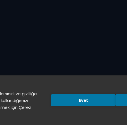
ınırlı ve gizliliğe
Evet
kullandığımızı
nmek için Çerez
i Edinme Hakkı