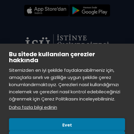
Bu sitede kullanılan çerezler
hakkında
VADİ MERKEZ KÜTÜPHANE
Sitemizden en iyi şekilde faydalanabilmeniz için,
İstinye Üniversitesi Vadi Kampüs - Ayazağa Mah. Azerbaycan Cad.
amaçlarla sınırlı ve gizliliğe uygun şekilde çerez
(Vadistanbul 4A Blok) 34396 Sarıyer/İstanbul
konumlandırmaktayız. Çerezleri nasıl kullandığımızı
incelemek ve çerezleri nasıl kontrol edebileceğinizi
TOPKAPI KÜTÜPHANE
öğrenmek için Çerez Politikasını inceleyebilirsiniz.
İstinye Üniversitesi Topkapı Kampüsü, Maltepe Mah., Teyyareci Sami
Daha fazla bilgi edinin
Sk., No.3 Zeytinburnu, İstanbul, 34010
Evet