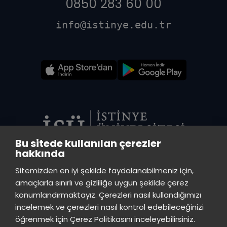
0850 283 60 00
info@istinye.edu.tr
Bu sitede kullanılan çerezler
hakkında
VADİ MERKEZ KÜTÜPHANE
Sitemizden en iyi şekilde faydalanabilmeniz için,
İstinye Üniversitesi Vadi Kampüs - Ayazağa Mah. Azerbaycan Cad.
amaçlarla sınırlı ve gizliliğe uygun şekilde çerez
(Vadistanbul 4A Blok) 34396 Sarıyer/İstanbul
konumlandırmaktayız. Çerezleri nasıl kullandığımızı
incelemek ve çerezleri nasıl kontrol edebileceğinizi
TOPKAPI KÜTÜPHANE
öğrenmek için Çerez Politikasını inceleyebilirsiniz.