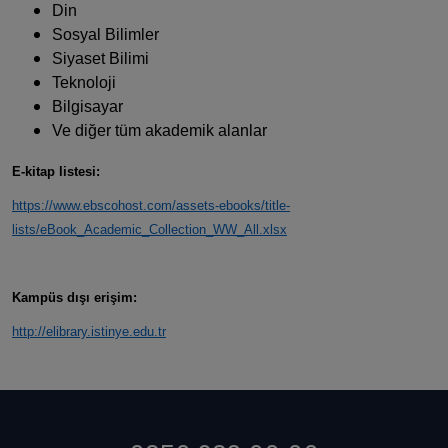
Din
Sosyal Bilimler
Siyaset Bilimi
Teknoloji
Bilgisayar
Ve diğer tüm akademik alanlar
E-kitap listesi:
https://www.ebscohost.com/assets-ebooks/title-
lists/eBook_Academic_Collection_WW_All.xlsx
Kampüs dışı erişim:
http://elibrary.istinye.edu.tr