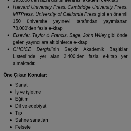
193.000’den fazla disiplinlerarası akademik e-kitap
Harvard University Press, Cambridge University Press,
MITPress, University of California Press
gibi en önemli
150 üniversite yayınevi tarafından yayımlanan
78.000’den fazla e-kitap
Elsevier, Taylor & Francis, Sage, John Wiley
gibi önde
gelen yayıncılara ait binlerce e-kitap
CHOICE Dergisi’
nin Seçkin Akademik Başlıklar
Listesi’nde yer alan 2.400’den fazla e-kitap yer
almaktadır.
Öne Çıkan Konular:
Sanat
İş ve işletme
Eğitim
Dil ve edebiyat
Tıp
Sahne sanatları
Felsefe