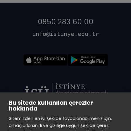
0850 283 60 00
info@istinye.edu.tr
Bu sitede kullanılan çerezler
hakkında
VADİ MERKEZ KÜTÜPHANE
Sitemizden en iyi şekilde faydalanabilmeniz için,
İstinye Üniversitesi Vadi Kampüs - Ayazağa Mah. Azerbaycan Cad.
amaçlarla sınırlı ve gizliliğe uygun şekilde çerez
(Vadistanbul 4A Blok) 34396 Sarıyer/İstanbul