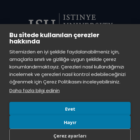
Bu sitede kullanılan çerezler
hakkında
VADI CENTRAL LIBRARY
Sitemizden en iyi şekilde faydalanabilmeniz için,
Istinye University Vadi Campus - Ayazağa Neighborhood, Azerbaijan
amaçlarla sınırlı ve gizliliğe uygun şekilde çerez
Street (Vadistanbul Block 4A), 34396 Sarıyer / Istanbul
konumlandırmaktayız. Çerezleri nasıl kullandığımızı
incelemek ve çerezleri nasıl kontrol edebileceğinizi
TOPKAPI LIBRARY
öğrenmek için Çerez Politikasını inceleyebilirsiniz.
Istinye University Topkapı Campus, Maltepe Neighborhood, Teyyareci
Daha fazla bilgi edinin
Sami Street, No:3, Zeytinburnu, Istanbul, 34010
Evet
Hayır
Çerez ayarları
© All rights reserved, İstinye University.