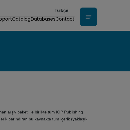
Türkçe
upport
Catalog
Databases
Contact
n arşiv paketi ile birlikte tüm IOP Publishing
 içerik barındıran bu kaynakta tüm içerik (yaklaşık