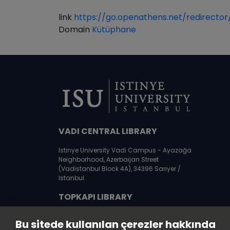
link
https://go.openathens.net/redirector
Domain
Kütüphane
VADI CENTRAL LIBRARY
Istinye University Vadi Campus - Ayazağa
Neighborhood, Azerbaijan Street
(Vadistanbul Block 4A), 34396 Sarıyer /
Istanbul
TOPKAPI LIBRARY
Istinye University Topkapı Campus,
Bu sitede kullanılan çerezler hakkında
Maltepe Neighborhood, Teyyareci Sami