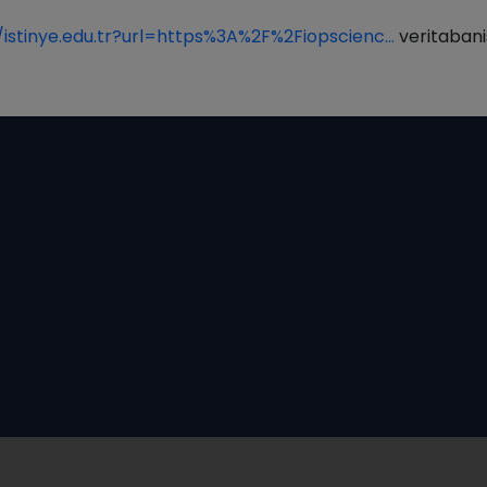
/istinye.edu.tr?url=https%3A%2F%2Fiopscienc…
veritabani