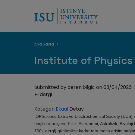
Breadcrumb
Ana Sayfa
Institute of Physics
Submitted by
deren.bilgic
on
03/04/2026 -
E-dergi
Kategori
Ekual
Detay
IOPScience Extra ve Electrochemical Society (ECS) içe
başlıklarını içerir. Fizik, Astronomi, Astrofizik, Biyo
100+ dergi) günümüze kadar tam metin erişim sağlan