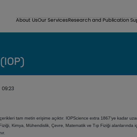
About Us
Our Services
Research and Publication S
 (IOP)
 09:23
rikleri tam metin erişime açıktır. IOPScience extra 1867’ye kadar uzana
loji Fiziği, Kimya, Mühendislik, Çevre, Matematik ve Tıp Fiziği alanlarında
ır.