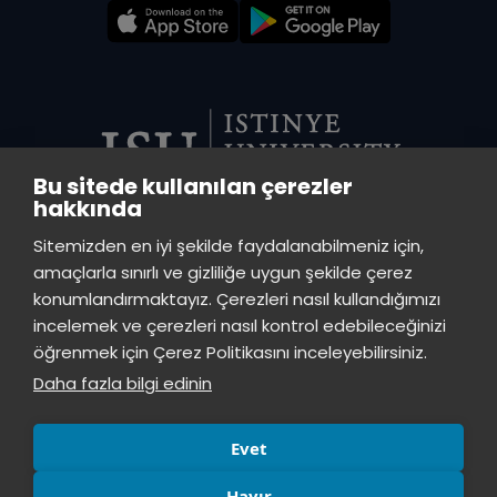
Bu sitede kullanılan çerezler
hakkında
VADI CENTRAL LIBRARY
Sitemizden en iyi şekilde faydalanabilmeniz için,
Istinye University Vadi Campus - Ayazağa Neighborhood, Azerbaijan
amaçlarla sınırlı ve gizliliğe uygun şekilde çerez
Street (Vadistanbul Block 4A), 34396 Sarıyer / Istanbul
konumlandırmaktayız. Çerezleri nasıl kullandığımızı
incelemek ve çerezleri nasıl kontrol edebileceğinizi
TOPKAPI LIBRARY
öğrenmek için Çerez Politikasını inceleyebilirsiniz.
Istinye University Topkapı Campus, Maltepe Neighborhood, Teyyareci
Daha fazla bilgi edinin
Sami Street, No:3, Zeytinburnu, Istanbul, 34010
Evet
Hayır