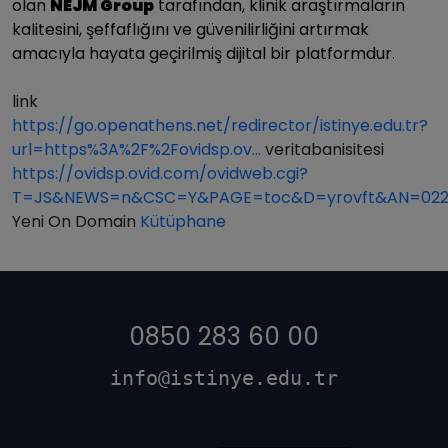
olan
NEJM Group
tarafından, klinik araştırmaların
kalitesini, şeffaflığını ve güvenilirliğini artırmak
amacıyla hayata geçirilmiş dijital bir platformdur.
link
https://go.openathens.net/redirector/istinye.edu.tr?
url=https%3A%2F%2Fovidsp.ov…
veritabanisitesi
https://ovidsp.ovid.com/ovidweb.cgi?
T=JS&NEWS=n&CSC=Y&PAGE=toc&D=yrovft&AN=022
Yeni On Domain
Kütüphane
0850 283 60 00
info@istinye.edu.tr